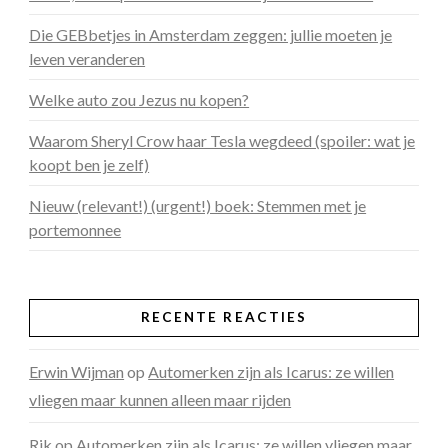
Die GEBbetjes in Amsterdam zeggen: jullie moeten je
leven veranderen
Welke auto zou Jezus nu kopen?
Waarom Sheryl Crow haar Tesla wegdeed (spoiler: wat je
koopt ben je zelf)
Nieuw (relevant!) (urgent!) boek: Stemmen met je
portemonnee
RECENTE REACTIES
Erwin Wijman
op
Automerken zijn als Icarus: ze willen
vliegen maar kunnen alleen maar rijden
Rik
op
Automerken zijn als Icarus: ze willen vliegen maar