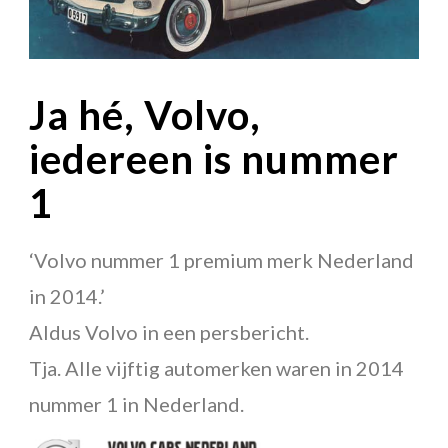
Uit elkaar dan met elkaar
Never waste a good crisis
Ja hé, Volvo,
Zo verkoop je alles. Hoe je reclame maakt waar iedereen blij
van wordt
iedereen is nummer
Vlinder in de boksring
1
Succes met je grote auto
Jóúw auto
‘Volvo nummer 1 premium merk Nederland
De bedrijfsnamenfabriek
in 2014.’
Deftige Fortisachtigen en stoere Aegonklonen
Aldus Volvo in een persbericht.
Wat je rijdt ben je zelf
Tja. Alle vijftig automerken waren in 2014
De verkoopmaffia
nummer 1 in Nederland.
Blij dat ik rij – 125 jaar autoreclame