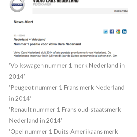
De geluksmachine
Denken als Elon Musk
Schrijfcoach
Je bedrijfsnaam
Optredens
Workshop De geluksmachine
‘Volkswagen nummer 1 merk Nederland in
Over Erwin
2014’
Contact
‘Peugeot nummer 1 Frans merk Nederland
in 2014’
‘Renault nummer 1 Frans oud-staatsmerk
Nederland in 2014’
‘Opel nummer 1 Duits-Amerikaans merk